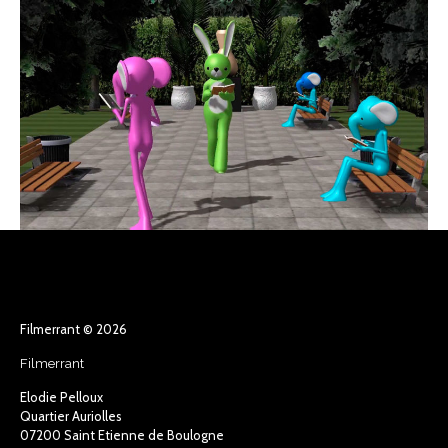
Machinima à Roussillon
Ateliers
Stage
//
Technique utilisée :
Animation
Machinima
Numérique
Filmerrant © 2026
Filmerrant
Elodie Pelloux
Quartier Auriolles
07200 Saint Etienne de Boulogne